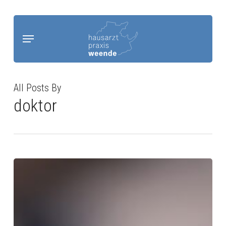
Zum
Hauptinhalt
Menü
springen
All Posts By
doktor
Rezepte
für
Dauermedikation